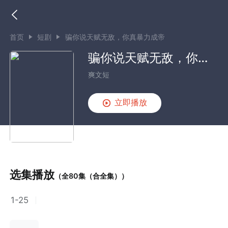
首页
短剧
骗你说天赋无敌，你真暴力成帝
骗你说天赋无敌，你真暴力成帝
爽文短
立即播放
选集播放
（全80集（合全集））
1-25