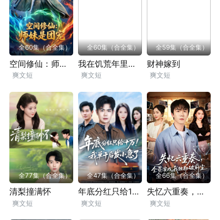
全60集（合全集）
全60集（合全集）
全59集（合全集）
空间修仙：师妹是团宠 Ai漫剧
我在饥荒年里开超市
财神嫁到
爽文短
爽文短
爽文短
全77集（合全集）
全47集（合全集）
全66集（合全集）
清梨撞满怀
年底分红只给10万！我单干后发小急了
失忆六重奏，全员演戏我独勘破前尘
爽文短
爽文短
爽文短