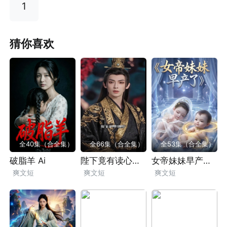
1
猜你喜欢
全40集（合全集）
全66集（合全集）
全53集（合全集）
破脂羊 Ai
陛下竟有读心术 Ai漫剧
女帝妹妹早产了 动漫
爽文短
爽文短
爽文短